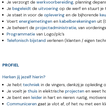
Je verzorgt de
werkvoorbereiding
, planning depan
Je
begeleidt
de
uitvoering
op de werf en stuurt je
Je staat in voor de
oplevering
en de bijhorende
keu
Voert
energiemetingen
en
kabelberekeningen
uit 
Je beheert de
projectadministratie
, van vorderin
Programmatie
van Logo/plc’s
Telefonisch bijstand
verlenen (klanten / eigen techn
PROFIEL
Herken jij jezelf hierin?
Je hebt
techniek
in de vingers, dankzij je opleiding 
Je voelt je
thuis
in elektris
c
he
projecten
en weet ho
Je bent een
leider
in hart en nieren: rustig, motive
Communiceren
gaat je vlot af, of het nu met een k