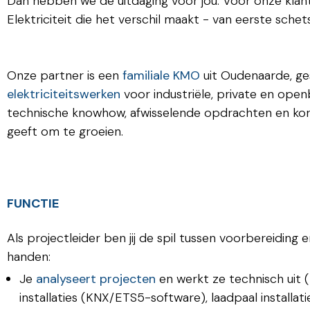
Dan hebben we de uitdaging voor jou. Voor onze klan
Elektriciteit die het verschil maakt - van eerste schet
Onze partner is een
familiale KMO
uit Oudenaarde, ge
elektriciteitswerken
voor industriële, private en open
technische knowhow, afwisselende opdrachten en kor
geeft om te groeien.
FUNCTIE
Als projectleider ben jij de spil tussen voorbereiding en
handen:
Je
analyseert projecten
en werkt ze technisch uit 
installaties (KNX/ETS5-software), laadpaal installati