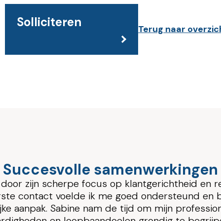
Solliciteren
Terug naar overzic
Succesvolle samenwerkingen
e focus op klantgerichtheid en resultaatgerichthe
elde ik me goed ondersteund en begrepen door d
ne nam de tijd om mijn professionele achtergrond,
opbaandoelen grondig te begrijpen.