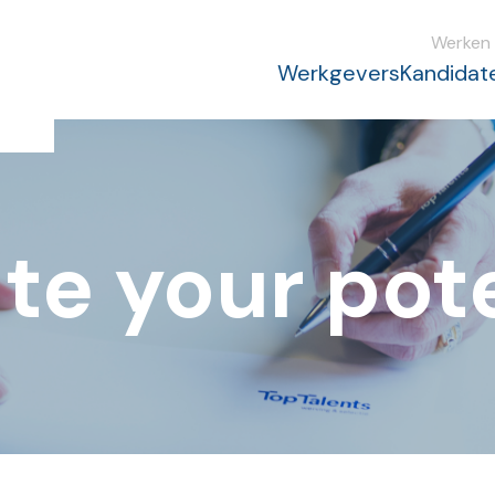
Werken 
Werkgevers
Kandidat
te your pot