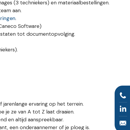
nages (3 techniekers) en materiaalbestellingen.
 team aan.
ringen
.
(Caneco Software)
gsstaten tot documentopvolging.
iekers).
of jarenlange ervaring op het terrein.
e je ze van A tot Z laat draaien.
rend en altijd aanspreekbaar.
lant, een onderaannemer of je ploeg is.