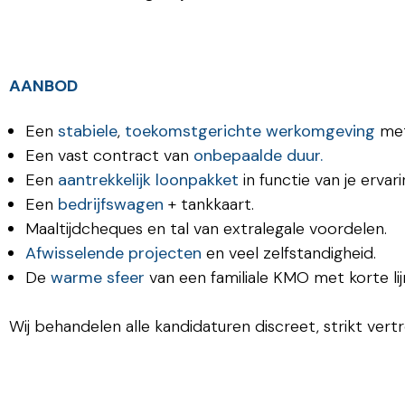
AANBOD
Een
stabiele
,
toekomstgerichte werkomgeving
met
Een vast contract van
onbepaalde duur.
Een
aantrekkelijk loonpakket
in functie van je ervari
Een
bedrijfswagen
+ tankkaart.
Maaltijdcheques en tal van extralegale voordelen.
Afwisselende projecten
en veel zelfstandigheid.
De
warme sfeer
van een familiale KMO met korte lij
Wij behandelen alle kandidaturen discreet, strikt vert