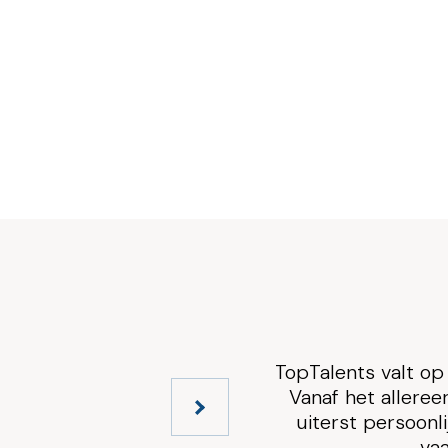
TopTalents valt op door zijn scherp
Vanaf het allereerste contact vo
uiterst persoonlijke aanpak. Sabi
vaardigheden en lo