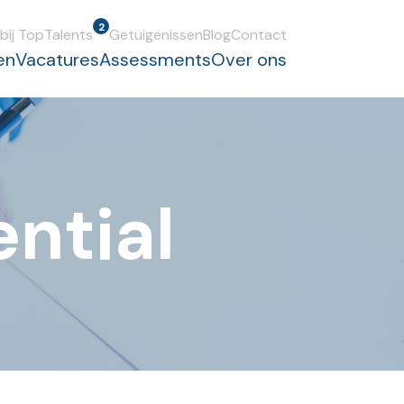
2
bij TopTalents
Getuigenissen
Blog
Contact
en
Vacatures
Assessments
Over ons
ential