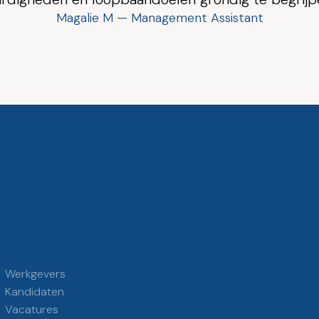
M — Management Assistant
Werkgevers
Kandidaten
Vacatures